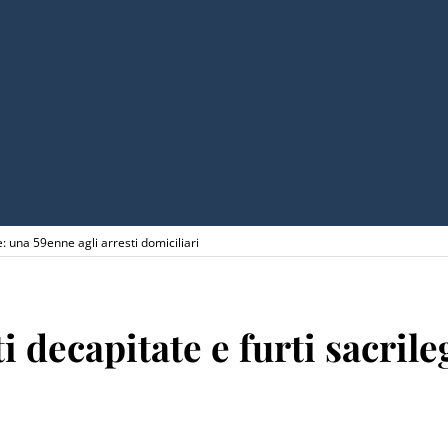
ie: una 59enne agli arresti domiciliari
i decapitate e furti sacril