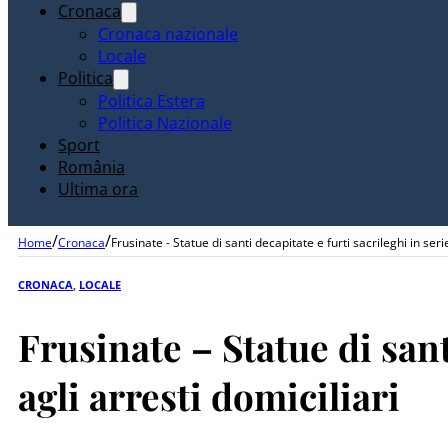
Cronaca
Cronaca nazionale
Locale
Politica
Politica Estera
Politica Nazionale
Sport
România
Ultima ora
/
/
Home
Cronaca
Frusinate - Statue di santi decapitate e furti sacrileghi in ser
CRONACA
,
LOCALE
Frusinate – Statue di sant
agli arresti domiciliari