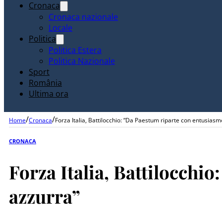
Cronaca
Cronaca nazionale
Locale
Politica
Politica Estera
Politica Nazionale
Sport
România
Ultima ora
/
/
Home
Cronaca
Forza Italia, Battilocchio: “Da Paestum riparte con entusiasm
CRONACA
Forza Italia, Battilocchi
azzurra”