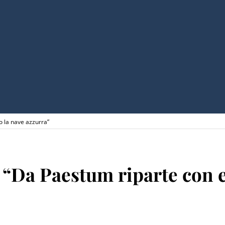
o la nave azzurra”
o: “Da Paestum riparte con