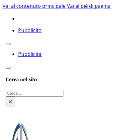
Vai al contenuto principale
Vai al piè di pagina
Pubblicità
Pubblicità
Cerca nel sito
Cerca
×