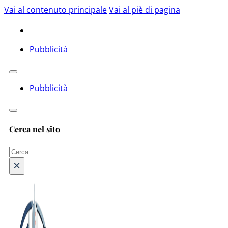
Vai al contenuto principale
Vai al piè di pagina
Pubblicità
Pubblicità
Cerca nel sito
Cerca
×