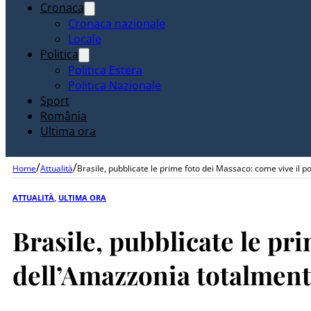
Cronaca
Cronaca nazionale
Locale
Politica
Politica Estera
Politica Nazionale
Sport
România
Ultima ora
/
/
Home
Attualità
Brasile, pubblicate le prime foto dei Massaco: come vive il
ATTUALITÀ
,
ULTIMA ORA
Brasile, pubblicate le pr
dell’Amazzonia totalment