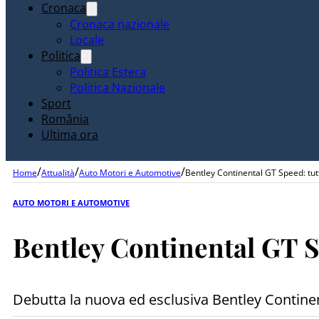
Cronaca
Cronaca nazionale
Locale
Politica
Politica Estera
Politica Nazionale
Sport
România
Ultima ora
/
/
/
Home
Attualità
Auto Motori e Automotive
Bentley Continental GT Speed: tut
AUTO MOTORI E AUTOMOTIVE
Bentley Continental GT S
Debutta la nuova ed esclusiva Bentley Continen