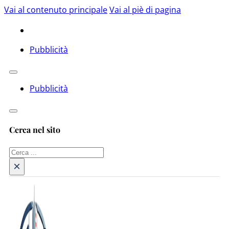
Vai al contenuto principale
Vai al piè di pagina
Pubblicità
Pubblicità
Cerca nel sito
Cerca
×