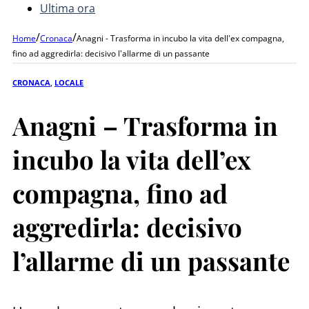
Ultima ora
/
/
Home
Cronaca
Anagni - Trasforma in incubo la vita dell'ex compagna,
fino ad aggredirla: decisivo l'allarme di un passante
CRONACA
,
LOCALE
Anagni – Trasforma in
incubo la vita dell’ex
compagna, fino ad
aggredirla: decisivo
l’allarme di un passante