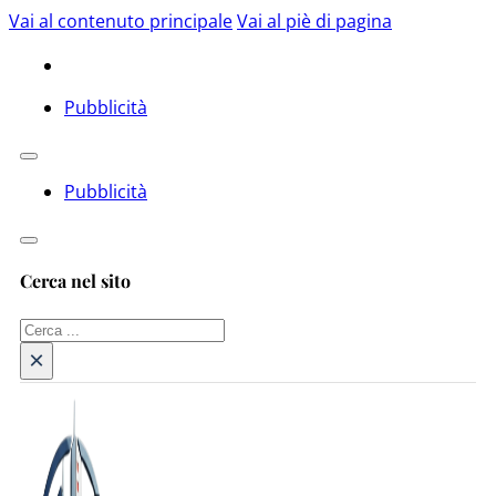
Vai al contenuto principale
Vai al piè di pagina
Pubblicità
Pubblicità
Cerca nel sito
Cerca
×