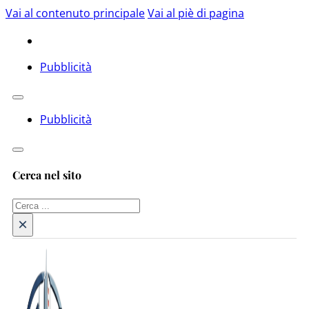
Vai al contenuto principale
Vai al piè di pagina
Pubblicità
Pubblicità
Cerca nel sito
Cerca
×