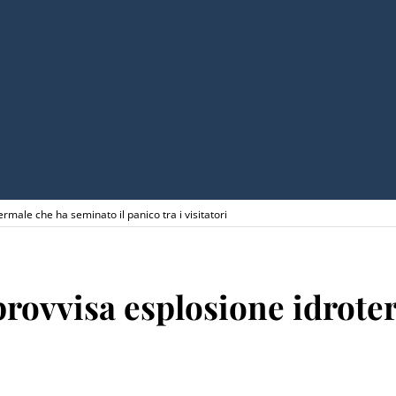
rmale che ha seminato il panico tra i visitatori
provvisa esplosione idrote