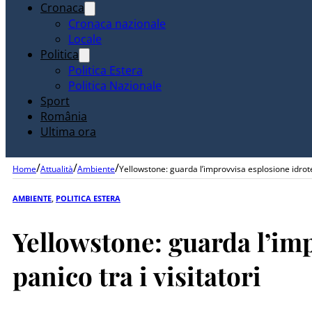
Cronaca
Cronaca nazionale
Locale
Politica
Politica Estera
Politica Nazionale
Sport
România
Ultima ora
/
/
/
Home
Attualità
Ambiente
Yellowstone: guarda l’improvvisa esplosione idrote
AMBIENTE
,
POLITICA ESTERA
Yellowstone: guarda l’im
panico tra i visitatori