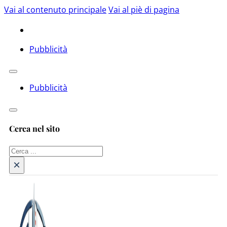
Vai al contenuto principale
Vai al piè di pagina
Pubblicità
Pubblicità
Cerca nel sito
Cerca
×