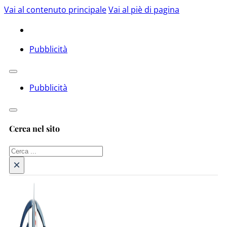
Vai al contenuto principale
Vai al piè di pagina
Pubblicità
Pubblicità
Cerca nel sito
Cerca
×