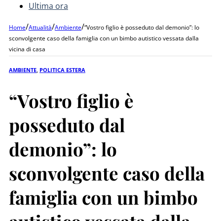
Ultima ora
/
/
/
Home
Attualità
Ambiente
“Vostro figlio è posseduto dal demonio”: lo
sconvolgente caso della famiglia con un bimbo autistico vessata dalla
vicina di casa
AMBIENTE
,
POLITICA ESTERA
“Vostro figlio è
posseduto dal
demonio”: lo
sconvolgente caso della
famiglia con un bimbo