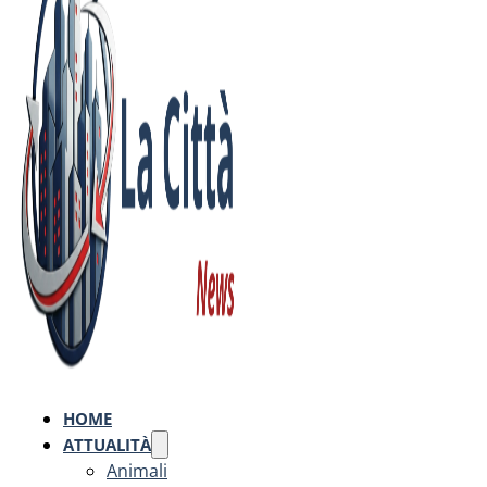
HOME
ATTUALITÀ
Animali