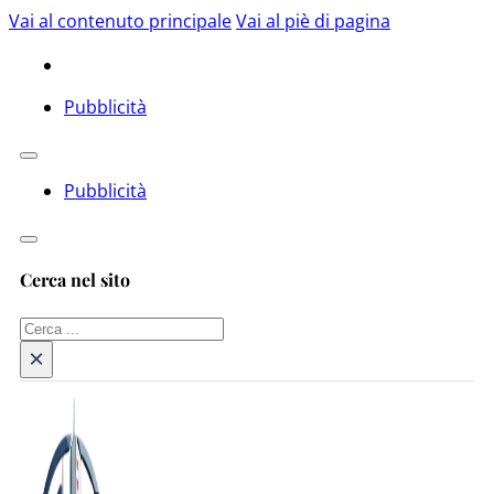
Vai al contenuto principale
Vai al piè di pagina
Pubblicità
Pubblicità
Cerca nel sito
Cerca
×