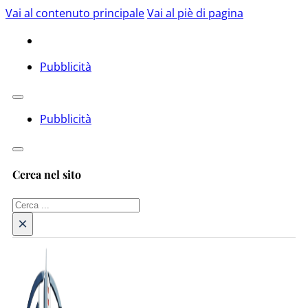
Vai al contenuto principale
Vai al piè di pagina
Pubblicità
Pubblicità
Cerca nel sito
Cerca
×