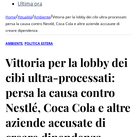
Ultima ora
/
/
/
Home
Attualità
Ambiente
Vittoria per la lobby dei cibi ultra-processati:
persa la causa contro Nestlé, Coca Cola e altre aziende accusate di
creare dipendenza
AMBIENTE
,
POLITICA ESTERA
Vittoria per la lobby dei
cibi ultra-processati:
persa la causa contro
Nestlé, Coca Cola e altre
aziende accusate di