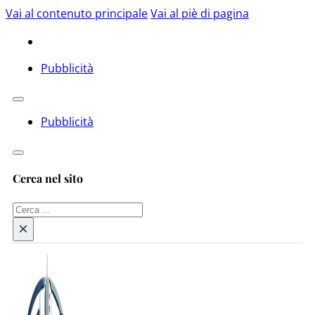
Vai al contenuto principale
Vai al piè di pagina
Pubblicità
Pubblicità
Cerca nel sito
Cerca
×