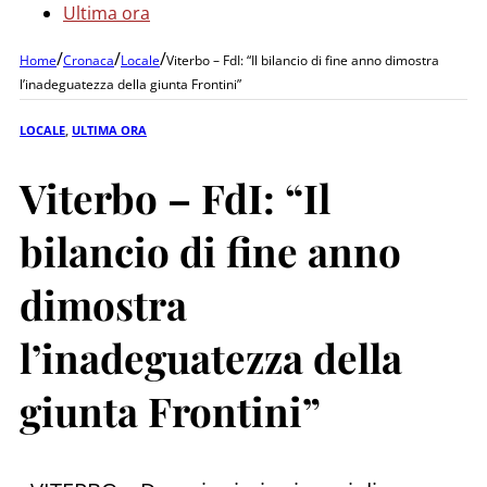
Ultima ora
/
/
/
Home
Cronaca
Locale
Viterbo – FdI: “Il bilancio di fine anno dimostra
l’inadeguatezza della giunta Frontini”
LOCALE
,
ULTIMA ORA
Viterbo – FdI: “Il
bilancio di fine anno
dimostra
l’inadeguatezza della
giunta Frontini”