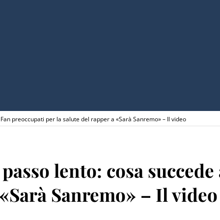
 Fan preoccupati per la salute del rapper a «Sarà Sanremo» – Il video
, passo lento: cosa succed
a «Sarà Sanremo» – Il video