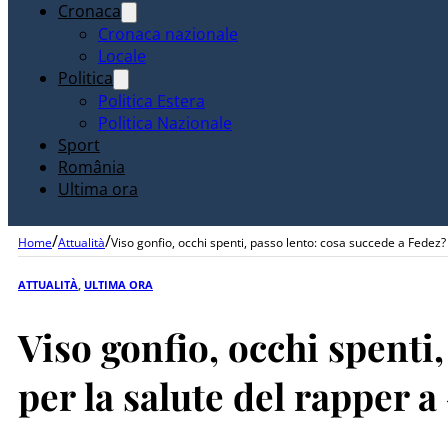
Cronaca
Cronaca nazionale
Locale
Politica
Politica Estera
Politica Nazionale
Sport
România
Ultima ora
/
/
Home
Attualità
Viso gonfio, occhi spenti, passo lento: cosa succede a Fedez?
ATTUALITÀ
,
ULTIMA ORA
Viso gonfio, occhi spenti
per la salute del rapper 