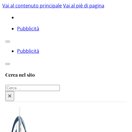
Vai al contenuto principale
Vai al piè di pagina
Pubblicità
Pubblicità
Cerca nel sito
Cerca
×