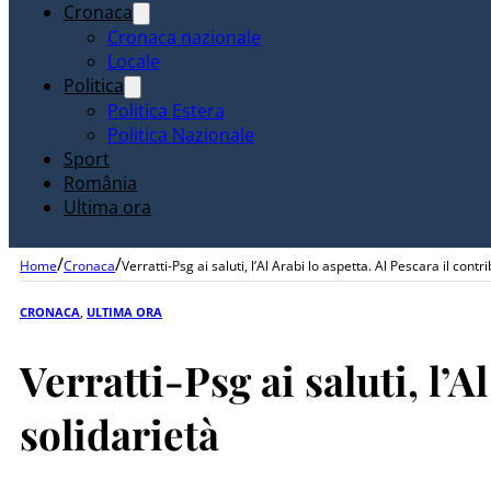
Cronaca
Cronaca nazionale
Locale
Politica
Politica Estera
Politica Nazionale
Sport
România
Ultima ora
/
/
Home
Cronaca
Verratti-Psg ai saluti, l’Al Arabi lo aspetta. Al Pescara il contr
CRONACA
,
ULTIMA ORA
Verratti-Psg ai saluti, l’A
solidarietà