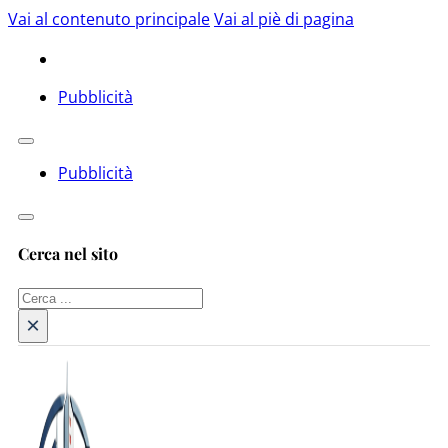
Vai al contenuto principale
Vai al piè di pagina
Pubblicità
Pubblicità
Cerca nel sito
Cerca
×