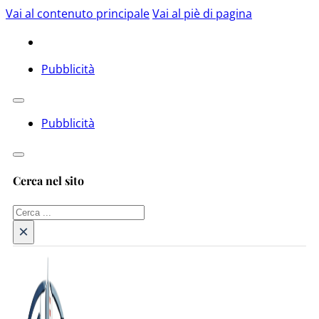
Vai al contenuto principale
Vai al piè di pagina
Pubblicità
Pubblicità
Cerca nel sito
Cerca
×