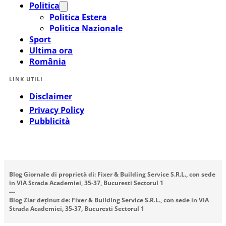
Politica
Politica Estera
Politica Nazionale
Sport
Ultima ora
România
LINK UTILI
Disclaimer
Privacy Policy
Pubblicità
Blog Giornale di proprietà di: Fixer & Building Service S.R.L., con sede
in VIA Strada Academiei, 35-37, Bucuresti Sectorul 1
---
Blog Ziar deținut de: Fixer & Building Service S.R.L., con sede in VIA
Strada Academiei, 35-37, Bucuresti Sectorul 1