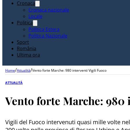
Cronaca
Cronaca nazionale
Locale
Politica
Politica Estera
Politica Nazionale
Sport
România
Ultima ora
/
/
Home
Attualità
Vento forte Marche: 980 interventi Vigili Fuoco
ATTUALITÀ
Vento forte Marche: 980 i
Vigili del Fuoco intervenuti quasi mille volte ne
200 volte nelle province di Pesaro Urbino e Ancon