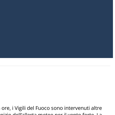
ore, i Vigili del Fuoco sono intervenuti altre
izio dell’allerta meteo per il vento forte. La