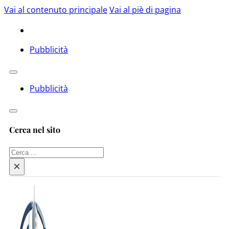
Vai al contenuto principale
Vai al piè di pagina
Pubblicità
Pubblicità
Cerca nel sito
Cerca
×