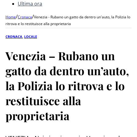
Ultima ora
/
/
Home
Cronaca
Venezia - Rubano un gatto da dentro un'auto, la Polizia lo
ritrova e lo restituisce alla proprietaria
CRONACA
,
LOCALE
Venezia – Rubano un
gatto da dentro un’auto,
la Polizia lo ritrova e lo
restituisce alla
proprietaria