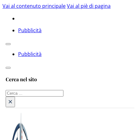
Vai al contenuto principale
Vai al piè di pagina
Pubblicità
Pubblicità
Cerca nel sito
Cerca
×