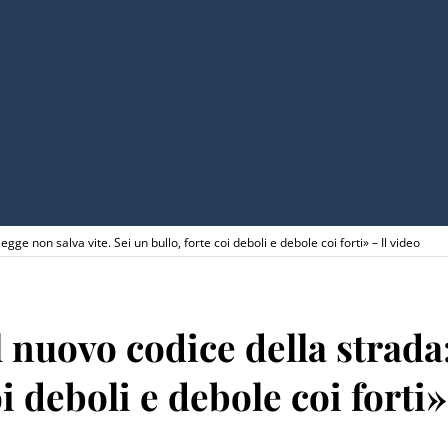
egge non salva vite. Sei un bullo, forte coi deboli e debole coi forti» – Il video
l nuovo codice della strada
oi deboli e debole coi forti»