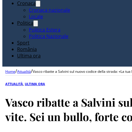
Cronaca
Cronaca nazionale
Locale
Politica
Politica Estera
Politica Nazionale
Sport
România
Ultima ora
/
/
Home
Attualità
Vasco ribatte a Salvini sul nuovo codice della strada: «La tua l
ATTUALITÀ
,
ULTIMA ORA
Vasco ribatte a Salvini su
vite. Sei un bullo, forte c