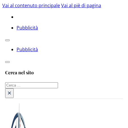
Vai al contenuto principale
Vai al piè di pagina
Pubblicità
Pubblicità
Cerca nel sito
Cerca
×