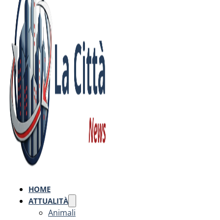
HOME
ATTUALITÀ
Animali