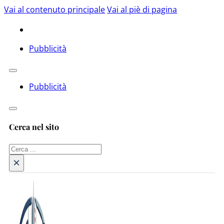
Vai al contenuto principale
Vai al piè di pagina
Pubblicità
Pubblicità
Cerca nel sito
Cerca
×