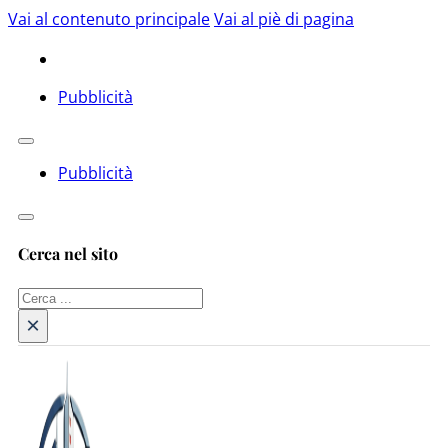
Vai al contenuto principale
Vai al piè di pagina
Pubblicità
Pubblicità
Cerca nel sito
Cerca
×