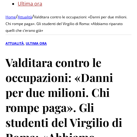
Ultima ora
/
/
Home
Attualità
Valditara contro le occupazioni: «Danni per due milioni.
Chi rompe paga». Gli studenti del Virgilio di Roma: «Abbiamo riparato
quelli che c’erano già»
ATTUALITÀ
,
ULTIMA ORA
Valditara contro le
occupazioni: «Danni
per due milioni. Chi
rompe paga». Gli
studenti del Virgilio di