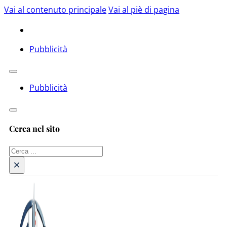
Vai al contenuto principale
Vai al piè di pagina
Pubblicità
Pubblicità
Cerca nel sito
Cerca
×