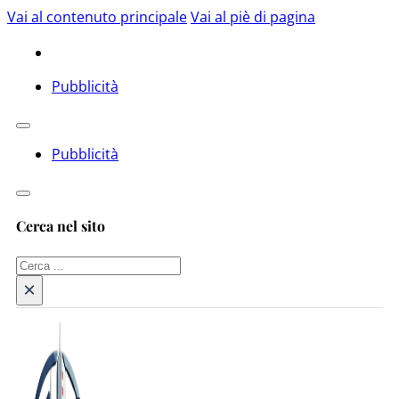
Vai al contenuto principale
Vai al piè di pagina
Pubblicità
Pubblicità
Cerca nel sito
Cerca
×