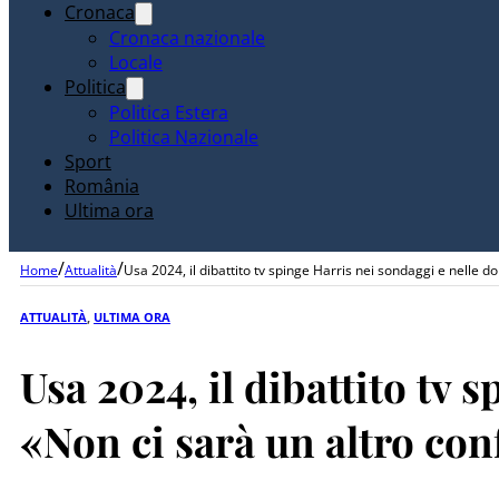
Cronaca
Cronaca nazionale
Locale
Politica
Politica Estera
Politica Nazionale
Sport
România
Ultima ora
/
/
Home
Attualità
Usa 2024, il dibattito tv spinge Harris nei sondaggi e nelle d
ATTUALITÀ
,
ULTIMA ORA
Usa 2024, il dibattito tv
«Non ci sarà un altro co