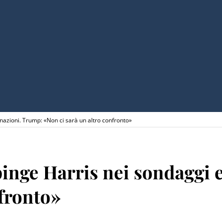
onazioni. Trump: «Non ci sarà un altro confronto»
 spinge Harris nei sondaggi
nfronto»