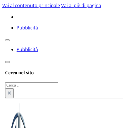
Vai al contenuto principale
Vai al piè di pagina
Pubblicità
Pubblicità
Cerca nel sito
Cerca
×