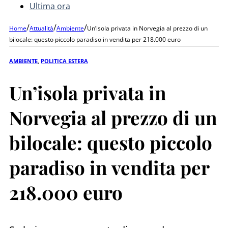
Ultima ora
/
/
/
Home
Attualità
Ambiente
Un’isola privata in Norvegia al prezzo di un
bilocale: questo piccolo paradiso in vendita per 218.000 euro
AMBIENTE
,
POLITICA ESTERA
Un’isola privata in
Norvegia al prezzo di un
bilocale: questo piccolo
paradiso in vendita per
218.000 euro