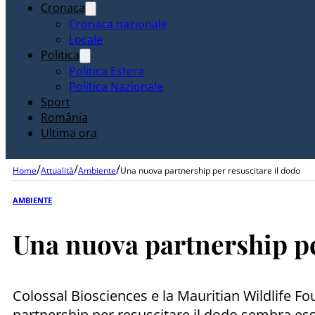
Cronaca
Cronaca nazionale
Locale
Politica
Politica Estera
Politica Nazionale
Sport
România
Ultima ora
/
/
/
Home
Attualità
Ambiente
Una nuova partnership per resuscitare il dodo
AMBIENTE
Una nuova partnership pe
Colossal Biosciences e la Mauritian Wildlife Fou
partnership per resuscitare il dodo sembra esse