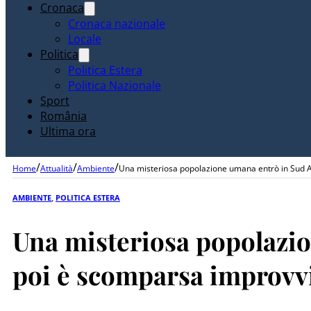
Cronaca
Cronaca nazionale
Locale
Politica
Politica Estera
Politica Nazionale
Sport
România
Ultima ora
/
/
/
Home
Attualità
Ambiente
Una misteriosa popolazione umana entrò in Sud A
AMBIENTE
,
POLITICA ESTERA
Una misteriosa popolazio
poi è scomparsa improvvi