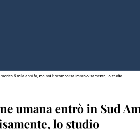
merica 6 mila anni fa, ma poi è scomparsa improvvisamente, lo studio
ne umana entrò in Sud Ame
samente, lo studio