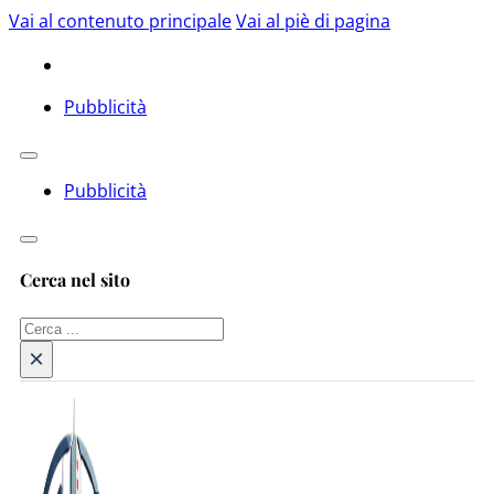
Vai al contenuto principale
Vai al piè di pagina
Pubblicità
Pubblicità
Cerca nel sito
Cerca
×