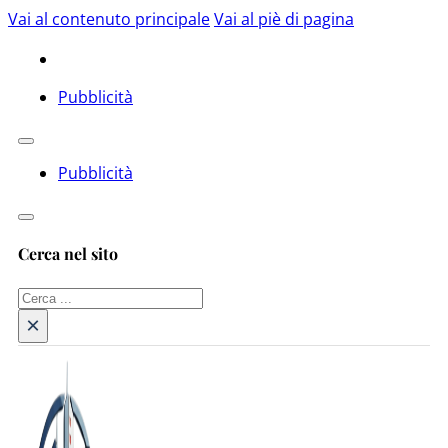
Vai al contenuto principale
Vai al piè di pagina
Pubblicità
Pubblicità
Cerca nel sito
Cerca
×