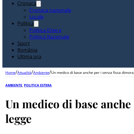
Cronaca
Cronaca nazionale
Locale
Politica
Politica Estera
Politica Nazionale
Sport
România
Ultima ora
/
/
/
Home
Attualità
Ambiente
Un medico di base anche per i senza fissa dimora,
AMBIENTE
,
POLITICA ESTERA
Un medico di base anche p
legge