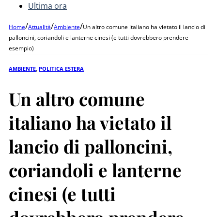
Ultima ora
/
/
/
Home
Attualità
Ambiente
Un altro comune italiano ha vietato il lancio di
palloncini, coriandoli e lanterne cinesi (e tutti dovrebbero prendere
esempio)
AMBIENTE
,
POLITICA ESTERA
Un altro comune
italiano ha vietato il
lancio di palloncini,
coriandoli e lanterne
cinesi (e tutti