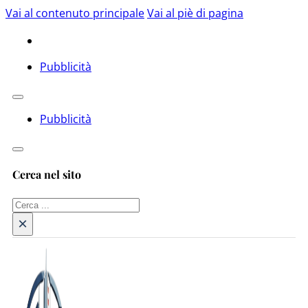
Vai al contenuto principale
Vai al piè di pagina
Pubblicità
Pubblicità
Cerca nel sito
Cerca
×