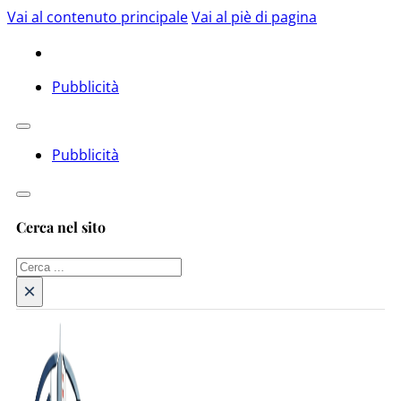
Vai al contenuto principale
Vai al piè di pagina
Pubblicità
Pubblicità
Cerca nel sito
Cerca
×