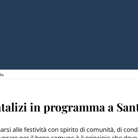
lla
atalizi in programma a San
rsi alle festività con spirito di comunità, di cond
 Lavorare per il bene comune è il principio che de