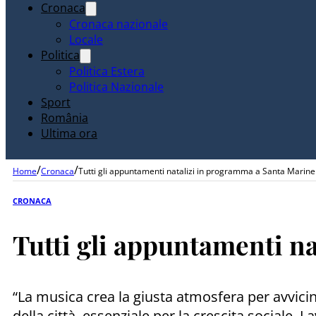
Cronaca
Cronaca nazionale
Locale
Politica
Politica Estera
Politica Nazionale
Sport
România
Ultima ora
/
/
Home
Cronaca
Tutti gli appuntamenti natalizi in programma a Santa Marine
CRONACA
Tutti gli appuntamenti n
“La musica crea la giusta atmosfera per avvicina
della città, essenziale per la crescita sociale.