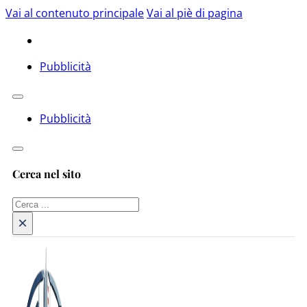
Vai al contenuto principale
Vai al piè di pagina
Pubblicità
Pubblicità
Cerca nel sito
Cerca
×