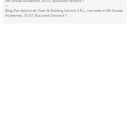
VIA Strada Academiei, 35-37, Bucuresti Sectorul 1
---
Blog Ziar deținut de: Fixer & Building Service S.R.L., con sede in VIA Strada
Academiei, 35-37, Bucuresti Sectorul 1