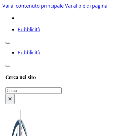
Vai al contenuto principale
Vai al piè di pagina
Pubblicità
Pubblicità
Cerca nel sito
Cerca
×