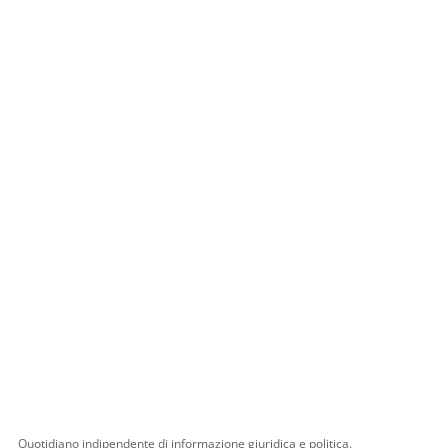
Quotidiano indipendente di informazione giuridica e politica.