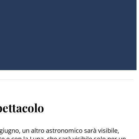
pettacolo
1 giugno, un altro astronomico sarà visibile,
te e con la Luna, che sarà visibile solo per un