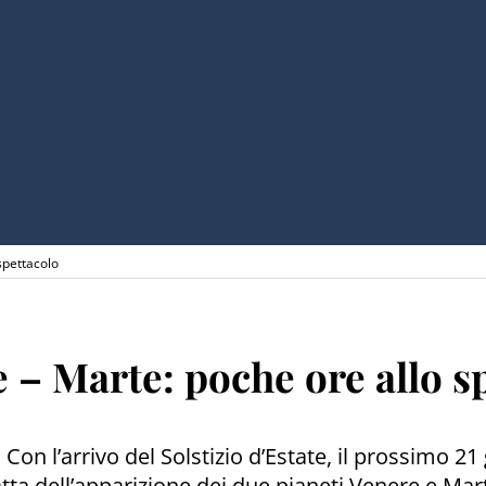
spettacolo
 – Marte: poche ore allo s
. Con l’arrivo del Solstizio d’Estate, il prossimo 2
ratta dell’apparizione dei due pianeti Venere e Mar