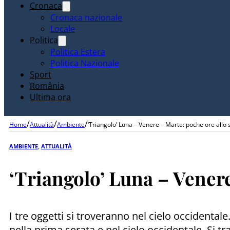
Cronaca
Cronaca nazionale
Locale
Politica
Politica Estera
Politica Nazionale
Sport
România
Ultima ora
/
/
/
Home
Attualità
Ambiente
‘Triangolo’ Luna – Venere – Marte: poche ore allo 
AMBIENTE
,
ATTUALITÀ
‘Triangolo’ Luna – Venere
I tre oggetti si troveranno nel cielo occidentale
nella prima serata e nel cielo occidentale. Si t