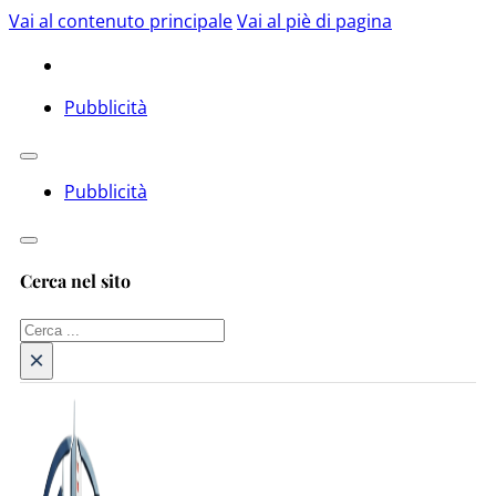
Vai al contenuto principale
Vai al piè di pagina
Pubblicità
Pubblicità
Cerca nel sito
Cerca
×