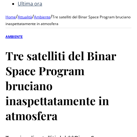
Ultima ora
/
/
/
Home
Attualità
Ambiente
Tre satelliti del Binar Space Program bruciano
inaspettatamente in atmosfera
AMBIENTE
Tre satelliti del Binar
Space Program
bruciano
inaspettatamente in
atmosfera