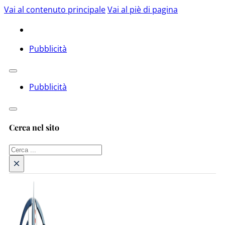
Vai al contenuto principale
Vai al piè di pagina
Pubblicità
Pubblicità
Cerca nel sito
Cerca
×