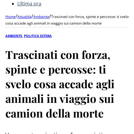
Ultima ora
/
/
/
Home
Attualità
Ambiente
Trascinati con forza, spinte e percosse: ti svelo
cosa accade agli animali in viaggio sui camion della morte
AMBIENTE
,
POLITICA ESTERA
Trascinati con forza,
spinte e percosse: ti
svelo cosa accade agli
animali in viaggio sui
camion della morte