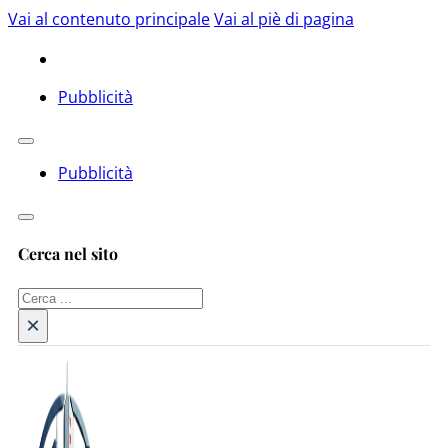
Vai al contenuto principale
Vai al piè di pagina
Pubblicità
Pubblicità
Cerca nel sito
Cerca
×