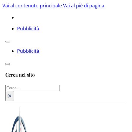
Vai al contenuto principale
Vai al piè di pagina
Pubblicità
Pubblicità
Cerca nel sito
Cerca
×