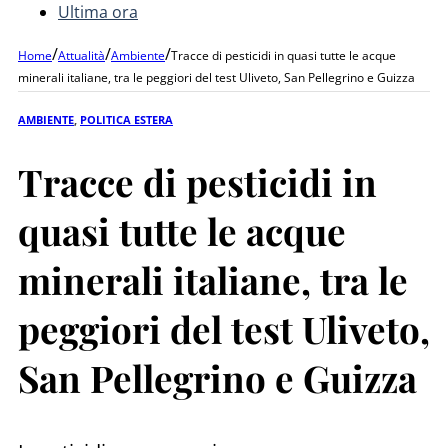
Ultima ora
/
/
/
Home
Attualità
Ambiente
Tracce di pesticidi in quasi tutte le acque
minerali italiane, tra le peggiori del test Uliveto, San Pellegrino e Guizza
AMBIENTE
,
POLITICA ESTERA
Tracce di pesticidi in
quasi tutte le acque
minerali italiane, tra le
peggiori del test Uliveto,
San Pellegrino e Guizza