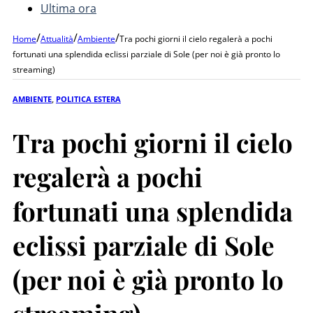
Ultima ora
/
/
/
Home
Attualità
Ambiente
Tra pochi giorni il cielo regalerà a pochi
fortunati una splendida eclissi parziale di Sole (per noi è già pronto lo
streaming)
AMBIENTE
,
POLITICA ESTERA
Tra pochi giorni il cielo
regalerà a pochi
fortunati una splendida
eclissi parziale di Sole
(per noi è già pronto lo