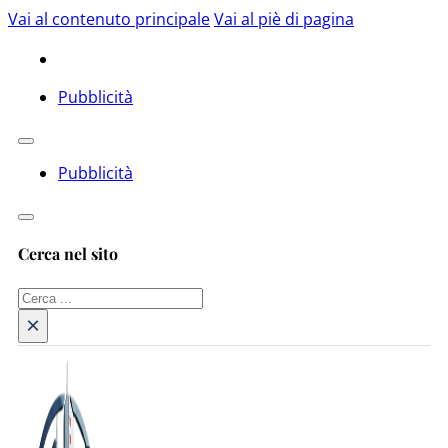
Vai al contenuto principale
Vai al piè di pagina
Pubblicità
Pubblicità
Cerca nel sito
Cerca
×