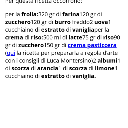
Per questa ricetta occorrono:
per la
frolla:
320 gr di
farina
120 gr di
zucchero
120 gr di
burro
freddo2
uova
1
cucchiaino di
estratto
di
vaniglia
per la
crema
di
riso:
500 ml di
latte
75 gr di
riso
90
gr di
zucchero
150 gr di
crema pasticcera
(
qui
la ricetta per prepararla a regola d’arte
con i consigli di Luca Montersino)2
albumi
1
di
scorza
di
arancia
1 di
scorza
di
limone
1
cucchiaino di
estratto
di
vaniglia.