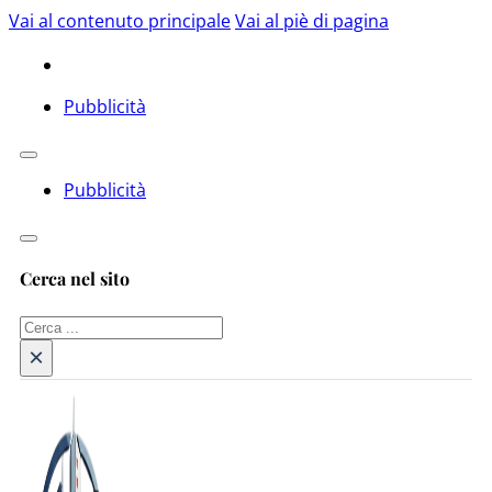
Vai al contenuto principale
Vai al piè di pagina
Pubblicità
Pubblicità
Cerca nel sito
Cerca
×