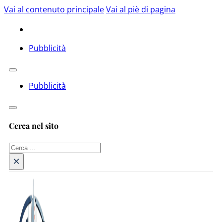
Vai al contenuto principale
Vai al piè di pagina
Pubblicità
Pubblicità
Cerca nel sito
Cerca
×