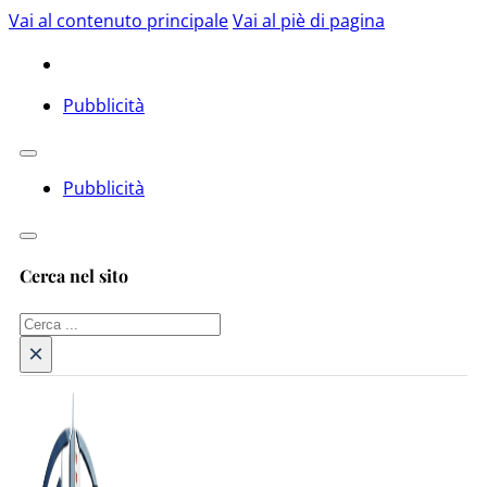
Vai al contenuto principale
Vai al piè di pagina
Pubblicità
Pubblicità
Cerca nel sito
Cerca
×