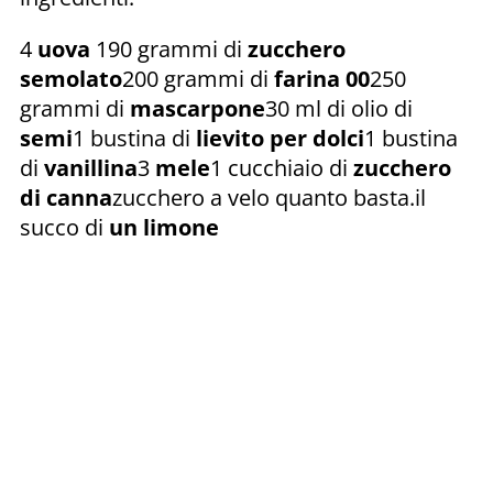
4
uova
190 grammi di
zucchero
semolato
200 grammi di
farina 00
250
grammi di
mascarpone
30 ml di olio di
semi
1 bustina di
lievito per dolci
1 bustina
di
vanillina
3
mele
1 cucchiaio di
zucchero
di canna
zucchero a velo quanto basta.il
succo di
un limone